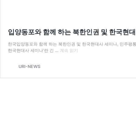
입양동포와 함께 하는 북한인권 및 한국현
한국입양동포와 함께 하는 북한인권 및 한국현대사 세미나, 민주평통
입
한국현대사 세미나’란 긴 …
계속 읽기
양
동
URI-NEWS
포
와
함
께
하
는
북
한
인
권
및